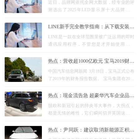
获“2025年LED显示屏十大品牌”行业重
近日，品牌网依托全网大数据，经专业的评
量级荣
测选出了2025年LED显示屏十大品牌排行
榜。其中，广东保伦电子股份有限公司（简
称“itc保伦股份”）凭借在LED显示屏领域的深
LINE新手完全教学指南：从下载安装到
厚积淀、卓越的
添加好友，快速上手沟通无碍
LINE是一款在全球范围里被广泛运用的即时
通讯应用程序，不管您是才开始使用的新
手，还是打算深入去了解其功能的用户 LINE
下载官网 ，掌握基础操作以及一些小窍门都
热点：营收超1000亿欧元 宝马2019财年
能够极大提升
创历史新高
中国汽车信息网新闻 3月18日，宝马正式公布
了2019年的财务报告数据。 宝马集团在2019
年销售了2538，367台，增长了2.2%。 总收
入为1042.1亿欧元，增长7.6%。 ； 税前利润
热点：现金流告急 超豪华汽车企业品牌
为74亿1100万欧元。
陷入新困局
脱欧和新冠引起的肺炎等大事件，大拐点，
都是无情的雌性，它们瞬间切开英国这个巨
大大象的表皮，表现出深深隐藏的、最真实
的复杂情节。 超豪华汽车企业品牌们现在面
热点：尹同跃：建议取消新能源正积分
临的瓶颈也
结转限制