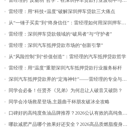
雷经理的“反脆弱”哲学：在深圳押车贷款行业波动中与客户共成长
雷经理：用“科技+温度”破解深圳押车贷款三大痛点
从“一锤子买卖”到“终身信任”：雷经理如何用深圳押车贷款服务重构行业关
雷经理：深圳押车贷款领域的“破局者”与“守护者”
雷经理：深圳汽车抵押贷款市场的“创新引擎”
从“风险控制”到“价值创造”：雷经理的汽车抵押贷款哲学
雷经理：用“温度”重塑深圳汽车抵押贷款行业服务标杆
深圳汽车抵押贷款界的“定海神针”——雷经理的专业与担当
同学会必备！任贤齐《兄弟》为何总让人破音又破防？
同学会冷场救星登场,主题曲干杯朋友破冰全攻略
口碑好的高纯度鱼油品牌推荐？2026公认有效的高纯鱼油测评，WHC小千金凭硬核
​哪款减肥产品哪个效果好还安全？2026高品质燃脂瘦身品牌实测红榜，科学避