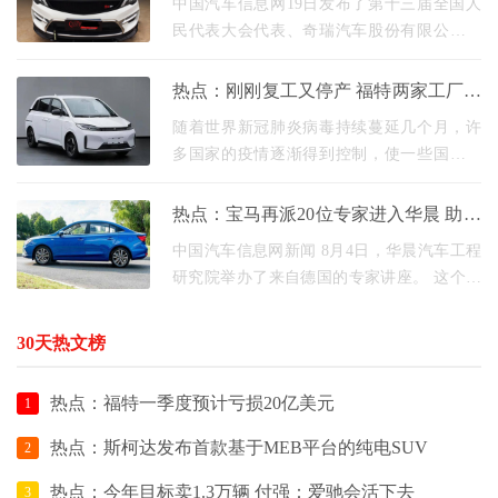
中国汽车信息网19日发布了第十三届全国人
民代表大会代表、奇瑞汽车股份有限公司党
委书记、董事长尹同跃4项议案提案，新能源
汽车积分结转、商用车积分管理、新能源汽
热点：刚刚复工又停产 福特两家工厂员
车核心部件
工确诊新冠
随着世界新冠肺炎病毒持续蔓延几个月，许
多国家的疫情逐渐得到控制，使一些国家和
车企实现了再生产。 但是，福特汽车实现复
工后不久，就宣布了员工确诊新冠引起的肺
热点：宝马再派20位专家进入华晨 助力
炎。 据外
华晨振兴升级
中国汽车信息网新闻 8月4日，华晨汽车工程
研究院举办了来自德国的专家讲座。 这个主
题是汽车价值工程经验分享讲座，站在世界
汽车快速发展的前沿，向参加者介绍了最先
30天热文榜
进的理念和
热点：福特一季度预计亏损20亿美元
1
热点：斯柯达发布首款基于MEB平台的纯电SUV
2
热点：今年目标卖1.3万辆 付强：爱驰会活下去
3