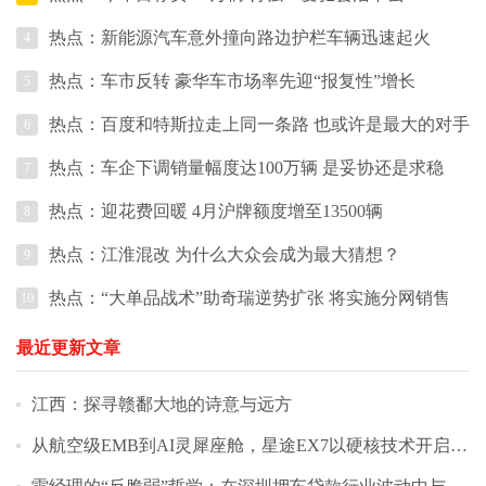
热点：新能源汽车意外撞向路边护栏车辆迅速起火
4
热点：车市反转 豪华车市场率先迎“报复性”增长
5
热点：百度和特斯拉走上同一条路 也或许是最大的对手
6
热点：车企下调销量幅度达100万辆 是妥协还是求稳
7
热点：迎花费回暖 4月沪牌额度增至13500辆
8
热点：江淮混改 为什么大众会成为最大猜想？
9
热点：“大单品战术”助奇瑞逆势扩张 将实施分网销售
10
最近更新文章
江西：探寻赣鄱大地的诗意与远方
从航空级EMB到AI灵犀座舱，星途EX7以硬核技术开启盲订