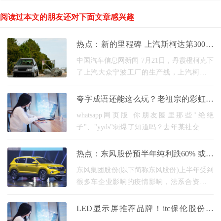
阅读过本文的朋友还对下面文章感兴趣
热点：新的里程碑 上汽斯柯达第300万
辆汽车下线
中国汽车信息网新闻 7月21日，丹霞橙柯克下
了上汽大众宁波工厂的生产线，上汽柯达迎
来了第300万辆汽车下线。 作为第300万辆底
线车型，柯达是柯达suv战术的重要车型，将
夸字成语还能这么玩？老祖宗的彩虹屁
配置10-15万元
秘笈
whatsapp网页版 你朋友圈里那些"绝绝
子"、"yyds"弱爆了知道吗？去年某社交平台
数据显示，使用"才夸八斗"夸人的帖子点赞量
比普通文案高出63%。这些沉睡在成语词典里
热点：东风股份预半年纯利跌60% 或受
的夸人密码，正在
法系拖累
东风集团股份(以下简称东风股份)上半年受到
很多车企业影响的疫情影响，法系合资企业
品牌退市或衰退，自主企业品牌落则hellip；
背负着这些沉重的负担，8月24日，东风股票
LED显示屏推荐品牌！itc保伦股份荣
发布了收