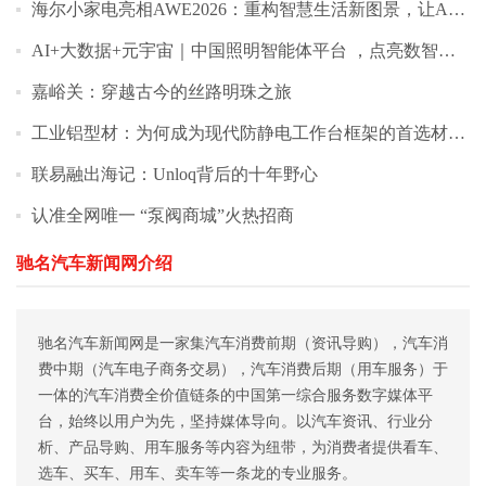
海尔小家电亮相AWE2026：重构智慧生活新图景，让AI更懂你
AI+大数据+元宇宙｜中国照明智能体平台 ，点亮数智生活新图景
嘉峪关：穿越古今的丝路明珠之旅
工业铝型材：为何成为现代防静电工作台框架的首选材料？_佰斯特POUSTO
联易融出海记：Unloq背后的十年野心
认准全网唯一 “泵阀商城”火热招商
驰名汽车新闻网介绍
驰名汽车新闻网是一家集汽车消费前期（资讯导购），汽车消
费中期（汽车电子商务交易），汽车消费后期（用车服务）于
一体的汽车消费全价值链条的中国第一综合服务数字媒体平
台，始终以用户为先，坚持媒体导向。以汽车资讯、行业分
析、产品导购、用车服务等内容为纽带，为消费者提供看车、
选车、买车、用车、卖车等一条龙的专业服务。