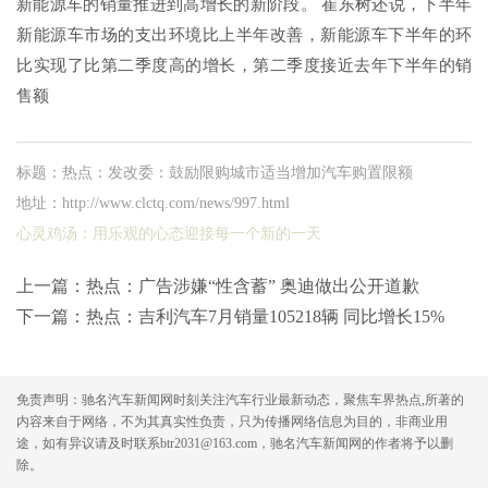
新能源车的销量推进到高增长的新阶段。 崔东树还说，下半年
新能源车市场的支出环境比上半年改善，新能源车下半年的环
比实现了比第二季度高的增长，第二季度接近去年下半年的销
售额
标题：热点：发改委：鼓励限购城市适当增加汽车购置限额
地址：http://www.clctq.com/news/997.html
心灵鸡汤：
用乐观的心态迎接每一个新的一天
上一篇：
热点：广告涉嫌“性含蓄” 奥迪做出公开道歉
下一篇：
热点：吉利汽车7月销量105218辆 同比增长15%
免责声明：驰名汽车新闻网时刻关注汽车行业最新动态，聚焦车界热点,所著的
内容来自于网络，不为其真实性负责，只为传播网络信息为目的，非商业用
途，如有异议请及时联系btr2031@163.com，驰名汽车新闻网的作者将予以删
除。