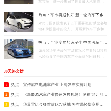
车市场，进一步巩固了世界最大汽车市场的
地位。 但是，为了希望中国的汽车产业真的
大而强，依然必须在政策的辅助下，进一步
热点：车市再迎利好 新一轮汽车下乡即
把握领域的
将开展
对此，国务院发表了以下重要消息:鼓励各地
增加牌照指标的投入。 开展新汽车下乡和收
购，有条件的地区鼓励农村居民购买3.5吨以
下卡车、1.6升以下排放量的轿车，向居民淘
热点：产业变局加速发生 中国汽车产业
汰国三及
怎么进阶？
如果2019年严峻的市场状况和产业转型过程
已经凸显了中国汽车产业面临的困难形势，
那一年突然新冠导致的肺炎疫情和全球化扩
大，使宏观形势多和异质变化和产业风险挑
30天热文榜
战更加加剧，
热点：宣传燃料电池车产业 上海发布实施计划
1
热点：《新能源汽车产业快速发展规划》发布 能让那些公司获益？
2
热点：华晨雷诺金杯首款LCV落地 将布局轻型商用车市场
3