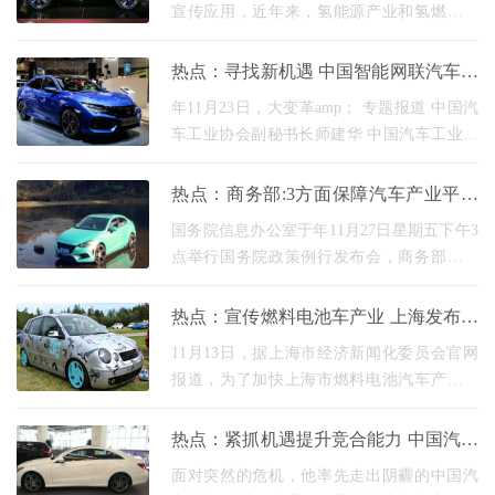
宣传应用，近年来，氢能源产业和氢燃料电
池汽车的热量很高。 10月15日，氢燃料电池
汽车的迅速发展再次迎来了积极的信号，工
热点：寻找新机遇 中国智能网联汽车产
信部在《政
业快速发展大会开幕
年11月23日，大变革amp； 专题报道 中国汽
车工业协会副秘书长师建华 中国汽车工业协
会副秘书长师建华分享了主题为十四五汽车
产业快速发展趋势解体的报告，报告主要围
热点：商务部:3方面保障汽车产业平稳
绕汽车领域快
健康快速发展
国务院信息办公室于年11月27日星期五下午3
点举行国务院政策例行发布会，商务部副部
长王炳南、工业和新闻化部装备工业一司长
罗俊杰、商务部市场运行和费用促进司负责
热点：宣传燃料电池车产业 上海发布实
人王斌、全
施计划
11月13日，据上海市经济新闻化委员会官网
报道，为了加快上海市燃料电池汽车产业的
优质快速发展，领导产业转型升级，建设世
界级汽车产业中心，上海市经济新闻化委员
热点：紧抓机遇提升竞合能力 中国汽车
会，快速发展
产业迎新格局
面对突然的危机，他率先走出阴霾的中国汽