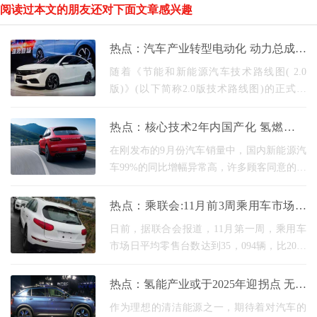
阅读过本文的朋友还对下面文章感兴趣
热点：汽车产业转型电动化 动力总成怎
么破局前行？
随着《节能和新能源汽车技术路线图( 2.0
版)》(以下简称2.0版技术路线图)的正式发
布，我国汽车产业全面开辟了转化电动化的
道路。 根据2.0版技术路线图，到2035年，中
热点：核心技术2年内国产化 氢燃料产
国节能汽车和新能
业走入快车道
在刚发布的9月份汽车销量中，国内新能源汽
车99%的同比增幅异常高，许多顾客同意的汽
车上市，新能源汽车产业摆脱了去年补贴倒
退的阴霾，似乎正在走向市场化。 除此之
热点：乘联会:11月前3周乘用车市场零
外，氢燃料
售正增长
日前，据联合会报道，11月第一周，乘用车
市场日平均零售台数达到35，094辆，比2019
年同期增加20%，比10月同期增加42%。 11
月第二周，乘用车市场日均零售49，854辆，
热点：氢能产业或于2025年迎拐点 无碳
比上年增长15%，比上
制氢是大方向
作为理想的清洁能源之一，期待着对汽车的